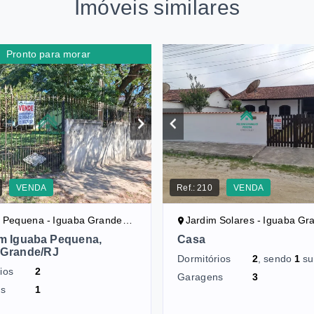
Imóveis similares
Pronto para morar
VENDA
Ref.:
210
VENDA
 Pequena - Iguaba Grande/RJ
Jardim Solares - Iguaba Gr
m Iguaba Pequena,
Casa
 Grande/RJ
Dormitórios
2
, sendo
1
su
ios
2
Garagens
3
ns
1