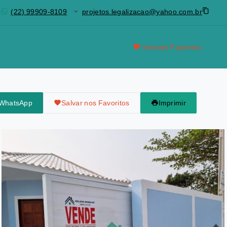
(22) 99909-8109
projetos.legalizacao@yahoo.com.br
Imóveis Favoritos
 WhatsApp
Salvar nos Favoritos
Imprimir