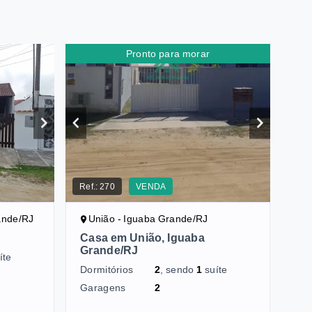
Pronto para morar
Ref.:
270
VENDA
ande/RJ
União - Iguaba Grande/RJ
Casa em União, Iguaba
Grande/RJ
íte
Dormitórios
2
, sendo
1
suíte
Garagens
2