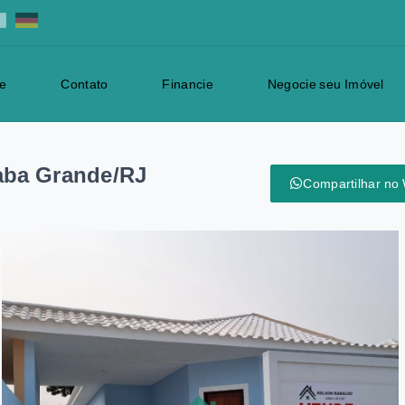
e
Contato
Financie
Negocie seu Imóvel
aba Grande/RJ
Compartilhar no