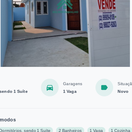
Garagens
Situaç
 sendo 1 Suíte
1 Vaga
Novo
modos
Dormitórios, sendo 1 Suíte
2 Banheiros
1 Vaga
1 Cozinha