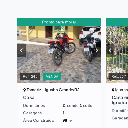
Pronto para morar
Ref.:
245
VENDA
Ref.:
267
Tamariz - Iguaba Grande/RJ
Iguaba
Casa
Casa e
Iguaba
Dormitórios
2
, sendo
1
suíte
Dormitór
Garagens
1
Garage
Área Construída
98
m²