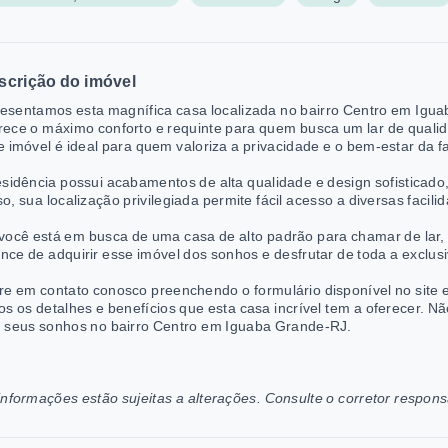
scrição do imóvel
esentamos esta magnífica casa localizada no bairro Centro em Igu
rece o máximo conforto e requinte para quem busca um lar de qualid
e imóvel é ideal para quem valoriza a privacidade e o bem-estar da fa
esidência possui acabamentos de alta qualidade e design sofisticad
so, sua localização privilegiada permite fácil acesso a diversas faci
você está em busca de uma casa de alto padrão para chamar de lar, 
nce de adquirir esse imóvel dos sonhos e desfrutar de toda a exclusi
re em contato conosco preenchendo o formulário disponível no site
os os detalhes e benefícios que esta casa incrível tem a oferecer. N
 seus sonhos no bairro Centro em Iguaba Grande-RJ.
informações estão sujeitas a alterações. Consulte o corretor respons