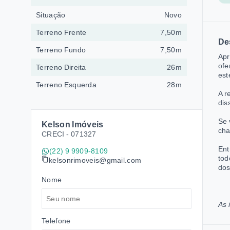
Situação
Novo
Terreno Frente
7,50m
De
Terreno Fundo
7,50m
Apr
ofe
Terreno Direita
26m
est
Terreno Esquerda
28m
A r
dis
Se 
Kelson Imóveis
cha
CRECI -
071327
Ent
(22) 9 9909-8109
tod
kelsonrimoveis@gmail.com
dos
Nome
As 
Telefone