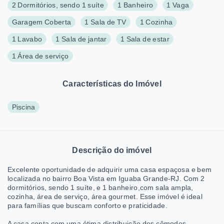
2 Dormitórios, sendo 1 suíte
1 Banheiro
1 Vaga
Garagem Coberta
1 Sala de TV
1 Cozinha
1 Lavabo
1 Sala de jantar
1 Sala de estar
1 Área de serviço
Características do Imóvel
Piscina
Descrição do imóvel
Excelente oportunidade de adquirir uma casa espaçosa e bem
localizada no bairro Boa Vista em Iguaba Grande-RJ. Com 2
dormitórios, sendo 1 suíte, e 1 banheiro,com sala ampla,
cozinha, área de serviço, área gourmet. Esse imóvel é ideal
para famílias que buscam conforto e praticidade.
A casa conta com uma ótima distribuição dos cômodos,