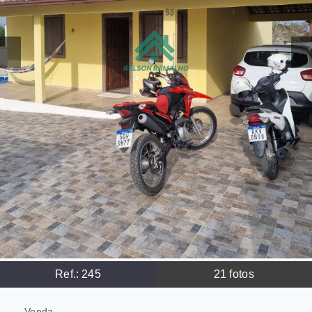
Ref.:
245
21
fotos
Venda