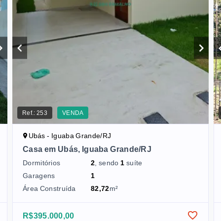
Ref.:
253
VENDA
Ubás - Iguaba Grande/RJ
Casa em Ubás, Iguaba Grande/RJ
Dormitórios
2
, sendo
1
suíte
Garagens
1
Área Construída
82,72
m²
R$395.000,00