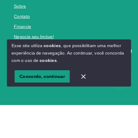
Sobre
Contato
Financie
Negocie seu Imóvel
Esse site utiliza
cookies
, que possibilitam uma melhor
experiência de navegação.
Ao continuar, você concorda
Olá! Estamos disponíveis para te ajudar.
com o uso de
cookies
.
© Copyright 2026 - Kelson Imóveis - Todos os direitos
reservados
Concordo, continuar
SITE PARA IMOBILIARIA
Início
Histórico
Favoritos